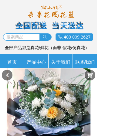
全国配送 当天送达
400 009 2627
ꄙ
ꂅ
全部产品都是真花/鲜花（而非 假花/仿真花）
首页
产品中心
关于我们
联系我们
낙
낒