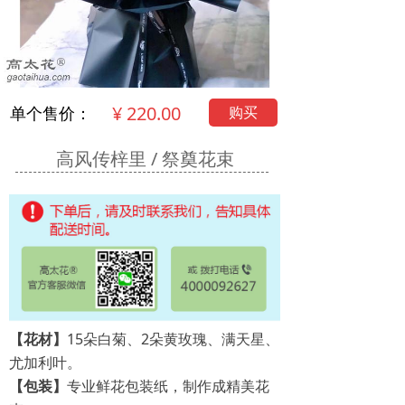
¥
220.00
购买
单个售价：
高风传梓里 / 祭奠花束
【花材】
15朵白菊、2朵黄玫瑰、满天星、
尤加利叶。
【包装】
专业鲜花包装纸，制作成精美花