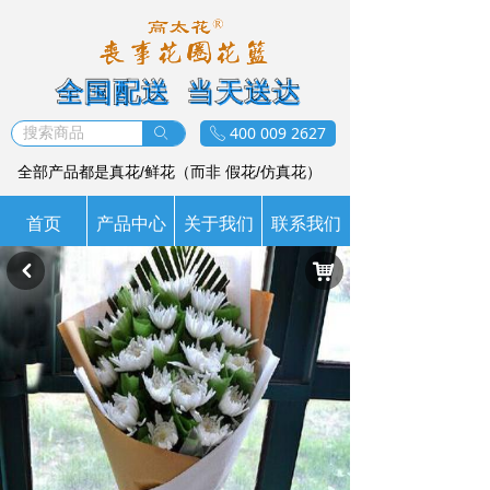
全国配送 当天送达
400 009 2627
ꄙ
ꂅ
全部产品都是真花/鲜花（而非 假花/仿真花）
首页
产品中心
关于我们
联系我们
낙
낒