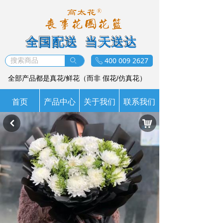
全国配送 当天送达
400 009 2627
ꄙ
ꂅ
全部产品都是真花/鲜花（而非 假花/仿真花）
首页
产品中心
关于我们
联系我们
낙
낒