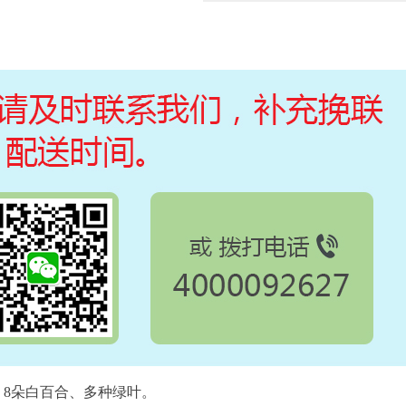
、8朵白百合、多种绿叶。