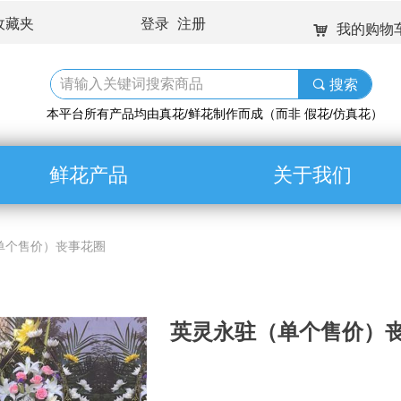
收藏夹
登录
注册
我的购物
낙
끠
搜索
本平台所有产品均由真花/鲜花制作而成（而非 假花/仿真花）
鲜花产品
关于我们
单个售价）丧事花圈
英灵永驻（单个售价）