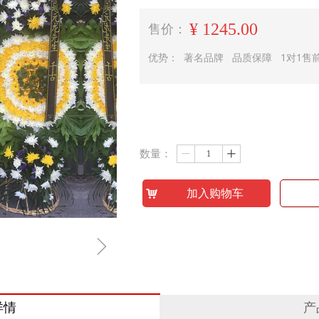
¥
1245.00
售价：
优势： 著名品牌 品质保障 1对1售
数量：
ꄷ
ꄸ
낙
加入购物车
ꁇ
详情
产