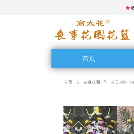
끄
首页
首页
ꄲ
丧事花圈
ꄲ
英灵永驻（