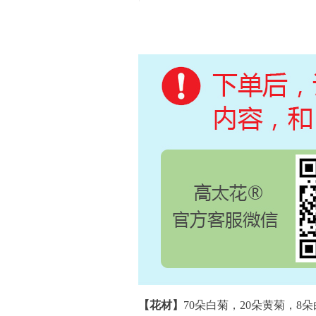
【花材】
70朵白菊，20朵黄菊，