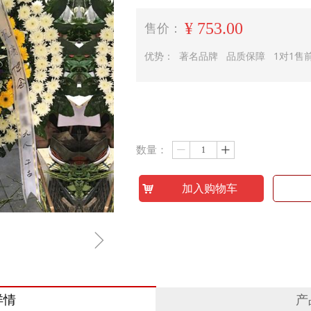
¥
753.00
售价：
优势： 著名品牌 品质保障 1对1售
数量：
ꄷ
ꄸ
낙
加入购物车
ꁇ
详情
产