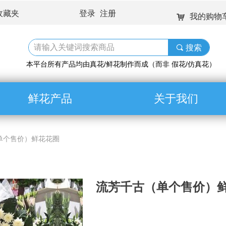
收藏夹
登录
注册
我的购物
낙
끠
搜索
本平台所有产品均由真花/鲜花制作而成（而非 假花/仿真花）
鲜花产品
关于我们
单个售价）鲜花花圈
流芳千古（单个售价）