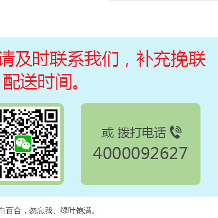
8朵白百合，勿忘我、绿叶饱满。