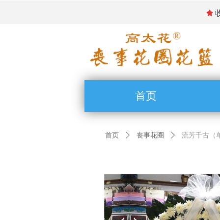
끄
首页
首页
ꄲ
丧事花圈
ꄲ
流芳千古（