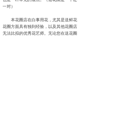
一对）
本花圈店在白事用花，尤其是送鲜花
花圈方面具有独到经验，以及其他花圈店
无法比拟的优秀花艺师。无论您在送花圈
方面，遇到类似“送花圈是一个还一对”或者
其他问题，我们均能为您热情的解决。
感谢您的信任和支持，我们花圈店必
定全力以赴，为您细心插好每一支花，按
时把花圈送货上门。
上一篇：
无
ꄴ
下一篇：
无
ꄲ